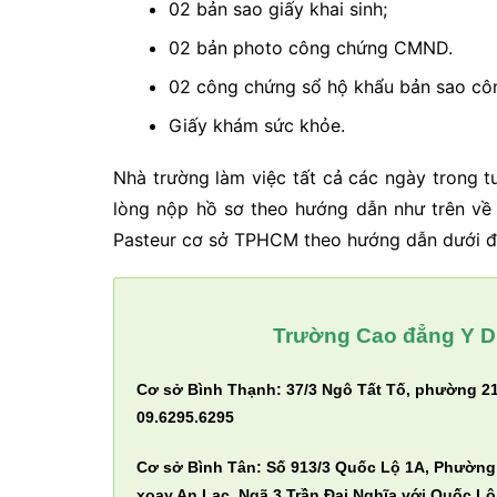
02 bản sao giấy khai sinh;
02 bản photo công chứng CMND.
02 công chứng sổ hộ khẩu bản sao cô
Giấy khám sức khỏe.
Nhà trường làm việc tất cả các ngày trong tu
lòng nộp hồ sơ theo hướng dẫn như trên về
Pasteur cơ sở TPHCM theo hướng dẫn dưới đ
Trường Cao đẳng Y D
Cơ sở Bình Thạnh: 37/3 Ngô Tất Tố, phường 21
09.6295.6295
Cơ sở Bình Tân: Số 913/3 Quốc Lộ 1A, Phường
xoay An Lạc, Ngã 3 Trần Đại Nghĩa với Quốc Lộ 