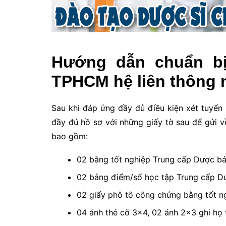
Hướng dẫn chuẩn b
TPHCM hệ liên thông 
Sau khi đáp ứng đầy đủ điều kiện xét tuyển 
đầy đủ hồ sơ với những giấy tờ sau để gửi v
bao gồm:
02 bằng tốt nghiệp Trung cấp Dược bả
02 bảng điểm/sổ học tập Trung cấp D
02 giấy phô tô công chứng bằng tốt n
04 ảnh thẻ cỡ 3×4, 02 ảnh 2×3 ghi họ t