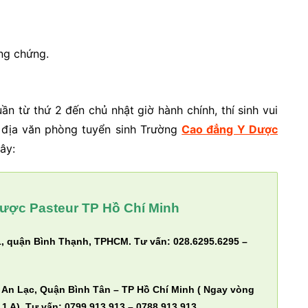
ng chứng.
ần từ thứ 2 đến chủ nhật giờ hành chính, thí sinh vui
 địa văn phòng tuyển sinh Trường
Cao đẳng Y Dược
ây:
ược Pasteur TP Hồ Chí Minh
, quận Bình Thạnh, TPHCM. Tư vấn: 028.6295.6295 –
 An Lạc, Quận Bình Tân – TP Hồ Chí Minh ( Ngay vòng
1 A). Tư vấn: 0799.913.913 – 0788.913.913