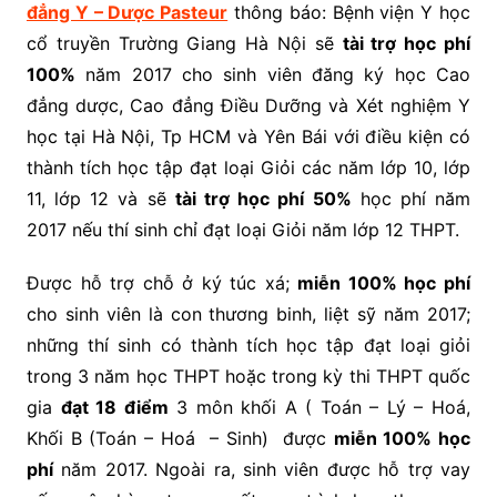
đẳng Y – Dược Pasteur
thông báo: Bệnh viện Y học
cổ truyền Trường Giang Hà Nội sẽ
tài trợ học phí
100%
năm 2017 cho sinh viên đăng ký học Cao
đẳng dược, Cao đẳng Điều Dưỡng và Xét nghiệm Y
học tại Hà Nội, Tp HCM và Yên Bái với điều kiện có
thành tích học tập đạt loại Giỏi các năm lớp 10, lớp
11, lớp 12 và sẽ
tài trợ học phí 50%
học phí năm
2017 nếu thí sinh chỉ đạt loại Giỏi năm lớp 12 THPT.
Được hỗ trợ chỗ ở ký túc xá;
miễn 100% học phí
cho sinh viên là con thương binh, liệt sỹ năm 2017;
những thí sinh có thành tích học tập đạt loại giỏi
trong 3 năm học THPT hoặc trong kỳ thi THPT quốc
gia
đạt 18 điểm
3 môn khối A ( Toán – Lý – Hoá,
Khối B (Toán – Hoá – Sinh) được
miễn 100% học
phí
năm 2017. Ngoài ra, sinh viên được hỗ trợ vay