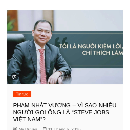
bài
viết
Tin tức
PHẠM NHẬT VƯỢNG – VÌ SAO NHIỀU
NGƯỜI GỌI ÔNG LÀ “STEVE JOBS
VIỆT NAM”?
Mỹ Duyên
11 Tháng 6, 2026