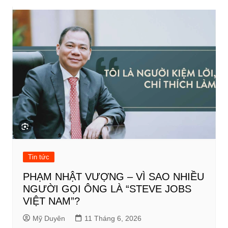
bài
viết
Tin tức
PHẠM NHẬT VƯỢNG – VÌ SAO NHIỀU
NGƯỜI GỌI ÔNG LÀ “STEVE JOBS
VIỆT NAM”?
Mỹ Duyên
11 Tháng 6, 2026