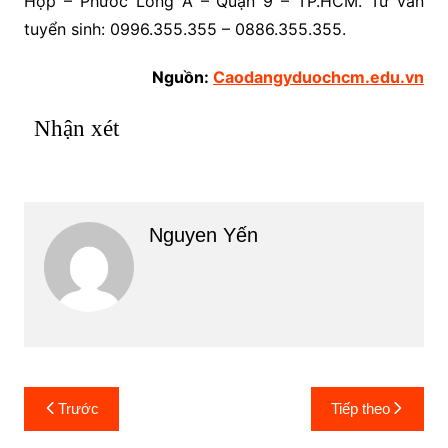
Hợp – Phước Long A – Quận 9 – TP.HCM. Tư vấn
tuyển sinh: 0996.355.355 – 0886.355.355.
Nguồn:
Caodangyduochcm.edu.vn
Nhận xét
Nguyen Yến
Điều
Trước
Tiếp theo
hướng