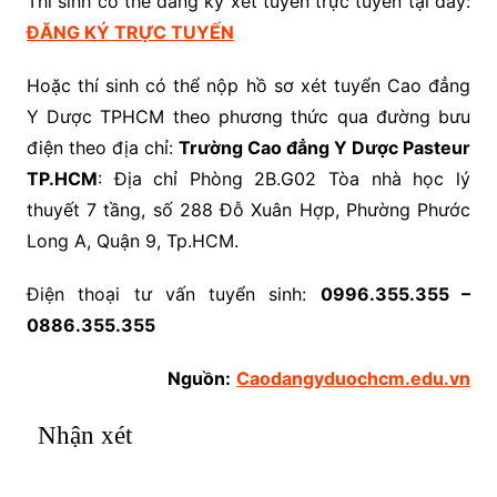
Thí sinh có thể đăng ký xét tuyển trực tuyến tại đây:
ĐĂNG KÝ TRỰC TUYẾN
Hoặc thí sinh có thể nộp hồ sơ xét tuyển Cao đẳng
Y Dược TPHCM theo phương thức qua đường bưu
điện theo địa chỉ:
Trường Cao đẳng Y Dược Pasteur
TP.HCM
: Địa chỉ Phòng 2B.G02 Tòa nhà học lý
thuyết 7 tầng, số 288 Đỗ Xuân Hợp, Phường Phước
Long A, Quận 9, Tp.HCM.
Điện thoại tư vấn tuyển sinh:
0996.355.355 –
0886.355.355
Nguồn:
Caodangyduochcm.edu.vn
Nhận xét