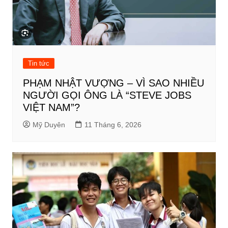
Tin tức
PHẠM NHẬT VƯỢNG – VÌ SAO NHIỀU
NGƯỜI GỌI ÔNG LÀ “STEVE JOBS
VIỆT NAM”?
Mỹ Duyên
11 Tháng 6, 2026