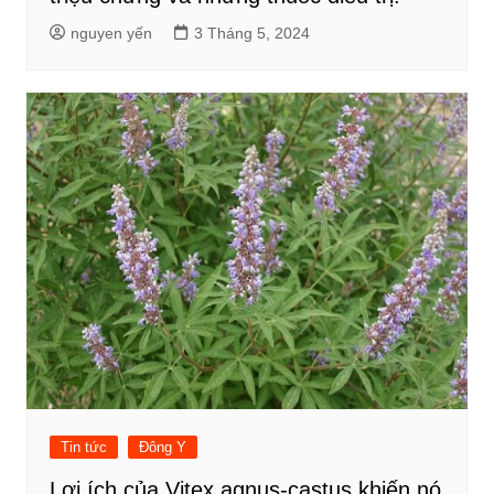
nguyen yến
3 Tháng 5, 2024
Tin tức
Đông Y
Lợi ích của Vitex agnus-castus khiến nó