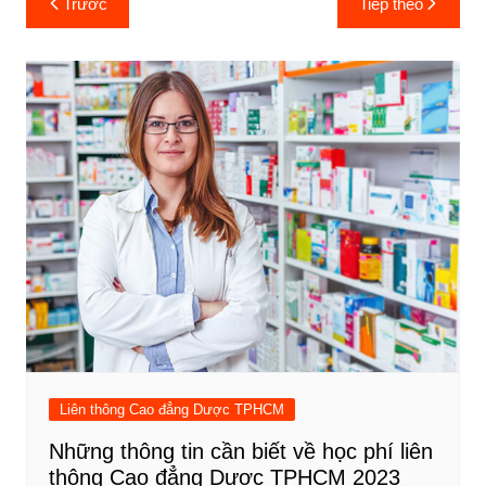
Trước
Tiếp theo
hướng
bài
viết
Liên thông Cao đẳng Dược TPHCM
Những thông tin cần biết về học phí liên
thông Cao đẳng Dược TPHCM 2023