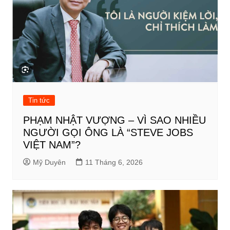
Tin tức
PHẠM NHẬT VƯỢNG – VÌ SAO NHIỀU
NGƯỜI GỌI ÔNG LÀ “STEVE JOBS
VIỆT NAM”?
Mỹ Duyên
11 Tháng 6, 2026