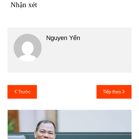
Nhận xét
Nguyen Yến
Điều
Trước
Tiếp theo
hướng
bài
viết