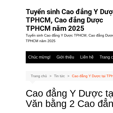
Chuyển
đến
Tuyển sinh Cao đẳng Y Dư
phần
TPHCM, Cao đẳng Dược
nội
TPHCM năm 2025
dung
Tuyển sinh Cao đẳng Y Dược TPHCM, Cao đẳng Dượ
TPHCM năm 2025
Chúc mừng!
Giới thiệu
Liên hệ
Trang 
Trang chủ
Tin tức
Cao đẳng Y Dược tại TP
Cao đẳng Y Dược tạ
Văn bằng 2 Cao đẳ