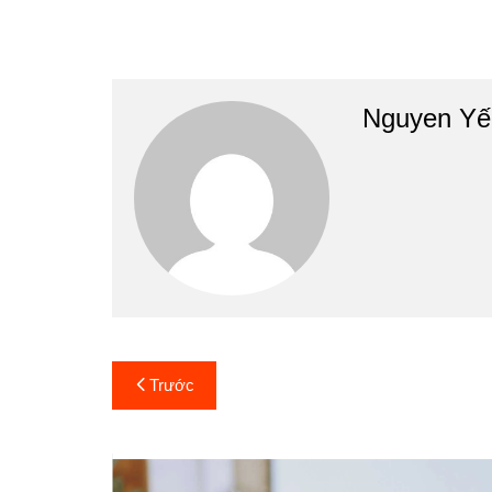
Nguyen Yế
Điều
Trước
hướng
bài