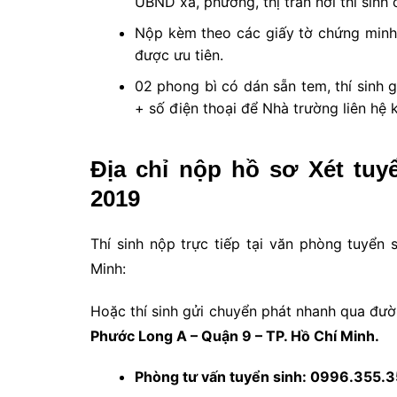
UBND xã, phường, thị trấn nơi thí sinh
Nộp kèm theo các giấy tờ chứng minh đ
được ưu tiên.
02 phong bì có dán sẵn tem, thí sinh g
+ số điện thoại để Nhà trường liên hệ k
Địa chỉ nộp hồ sơ Xét t
2019
Thí sinh nộp trực tiếp tại văn phòng tuyể
Minh:
Hoặc thí sinh gửi chuyển phát nhanh qua đườ
Phước Long A – Quận 9 – TP. Hồ Chí Minh.
Phòng tư vấn tuyển sinh: 0996.355.