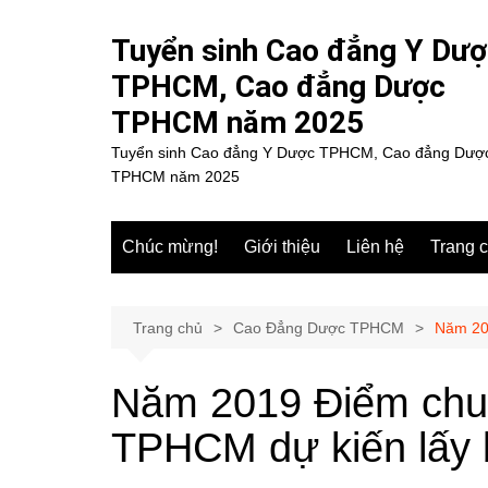
Chuyển
đến
Tuyển sinh Cao đẳng Y Dư
phần
TPHCM, Cao đẳng Dược
nội
TPHCM năm 2025
dung
Tuyển sinh Cao đẳng Y Dược TPHCM, Cao đẳng Dượ
TPHCM năm 2025
Chúc mừng!
Giới thiệu
Liên hệ
Trang 
Trang chủ
Cao Đẳng Dược TPHCM
Năm 20
Năm 2019 Điểm chu
TPHCM dự kiến lấy 