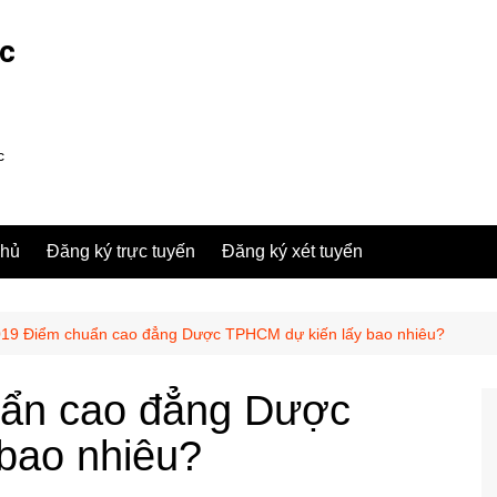
ợc
c
chủ
Đăng ký trực tuyến
Đăng ký xét tuyển
19 Điểm chuẩn cao đẳng Dược TPHCM dự kiến lấy bao nhiêu?
ẩn cao đẳng Dược
bao nhiêu?