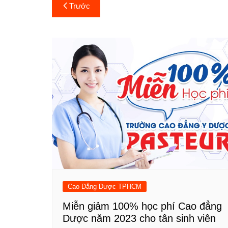
Điều
Trước
hướng
bài
viết
Cao Đẳng Dược TPHCM
Miễn giảm 100% học phí Cao đẳng
Dược năm 2023 cho tân sinh viên