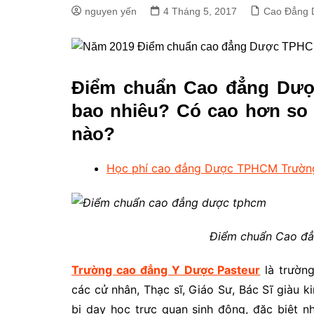
nguyen yến
4 Tháng 5, 2017
Cao Đẳng
Điểm chuẩn Cao đẳng Dượ
bao nhiêu? Có cao hơn so 
nào?
Học phí cao đẳng Dược TPHCM Trườn
Điểm chuẩn Cao đ
Trường cao đẳng Y Dược Pasteur
là trườn
các cử nhân, Thạc sĩ, Giáo Sư, Bác Sĩ giàu k
bị dạy học trực quan sinh động, đặc biệt 