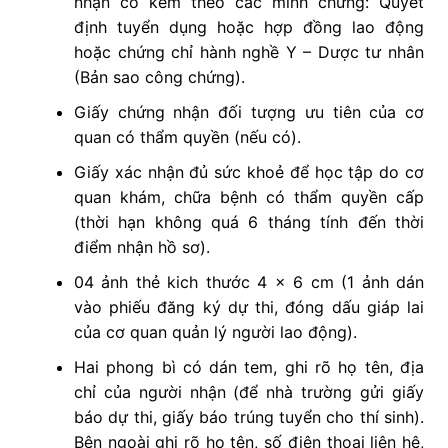
nhận có kèm theo các minh chứng: Quyết
định tuyển dụng hoặc hợp đồng lao động
hoặc chứng chỉ hành nghề Y – Dược tư nhân
(Bản sao công chứng).
Giấy chứng nhận đối tượng ưu tiên của cơ
quan có thẩm quyền (nếu có).
Giấy xác nhận đủ sức khoẻ để học tập do cơ
quan khám, chữa bệnh có thẩm quyền cấp
(thời hạn không quá 6 tháng tính đến thời
điểm nhận hồ sơ).
04 ảnh thẻ kich thước 4 x 6 cm (1 ảnh dán
vào phiếu đăng ký dự thi, đóng dấu giáp lai
của cơ quan quản lý người lao động).
Hai phong bì có dán tem, ghi rõ họ tên, địa
chỉ của người nhận (để nhà trường gửi giấy
báo dự thi, giấy báo trúng tuyển cho thí sinh).
Bên ngoài ghi rõ họ tên, số điện thoại liên hệ,