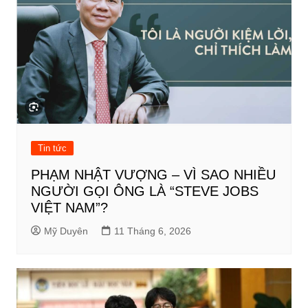
Tin tức
PHẠM NHẬT VƯỢNG – VÌ SAO NHIỀU
NGƯỜI GỌI ÔNG LÀ “STEVE JOBS
VIỆT NAM”?
Mỹ Duyên
11 Tháng 6, 2026