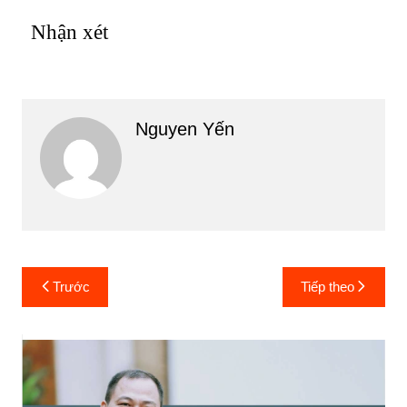
Nhận xét
Nguyen Yến
Điều
Trước
Tiếp theo
hướng
bài
viết