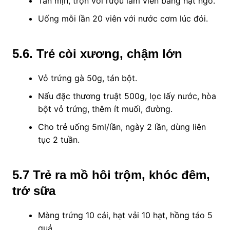
Tán mịn, trộn với rượu làm viên bằng hạt ngô.
Uống mỗi lần 20 viên với nước cơm lúc đói.
5.6
. Trẻ còi xương, chậm lớn
Vỏ trứng gà 50g, tán bột.
Nấu đặc thương truật 500g, lọc lấy nước, hòa
bột vỏ trứng, thêm ít muối, đường.
Cho trẻ uống 5ml/lần, ngày 2 lần, dùng liên
tục 2 tuần.
5.
7
Trẻ ra mồ hôi trộm, khóc đêm,
trớ sữa
Màng trứng 10 cái, hạt vải 10 hạt, hồng táo 5
quả.