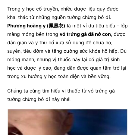
Trong y học cổ truyền, nhiều dược liệu quý được
khai thác từ những nguồn tưởng chừng bỏ đi.
Phượng hoàng y (
鳳凰衣
)
là một ví dụ tiêu biểu – lớp
màng mỏng bên trong
vỏ trứng gà đã nở con
, được
dân gian và y thư cổ xưa sử dụng để chữa ho,
suyễn, tiêu đờm và tăng cường sức khỏe hô hấp. Dù
mỏng manh, nhưng vị thuốc này lại có giá trị sinh
học và dược lý cao, đang dần được quan tâm trở lại
trong xu hướng y học toàn diện và bền vững.
Chúng ta cùng tìm hiểu vị thuốc từ vỏ trứng gà
tưởng chừng bỏ đi này nhé!