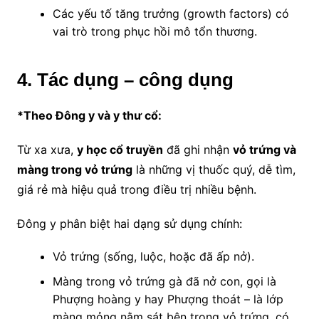
Các yếu tố tăng trưởng (growth factors) có
vai trò trong phục hồi mô tổn thương.
4. Tác dụng – công dụng
*
Theo Đông y và y thư cổ:
Từ xa xưa,
y học cổ truyền
đã ghi nhận
vỏ trứng và
màng trong vỏ trứng
là những vị thuốc quý, dễ tìm,
giá rẻ mà hiệu quả trong điều trị nhiều bệnh.
Đông y phân biệt hai dạng sử dụng chính:
Vỏ trứng (sống, luộc, hoặc đã ấp nở).
Màng trong vỏ trứng gà đã nở con, gọi là
Phượng hoàng y hay Phượng thoát – là lớp
màng mỏng nằm sát bên trong vỏ trứng, có