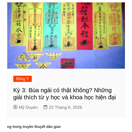
bài
viết
Đông Y
Kỳ 3: Bùa ngải có thật không? Những
giải thích từ y học và khoa học hiện đại
Mỹ Duyên
22 Tháng 6, 2026