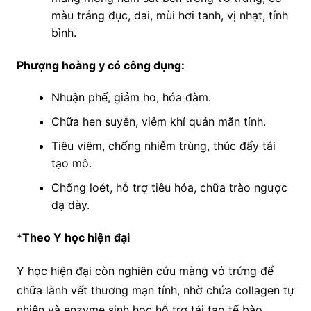
màu trắng đục, dai, mùi hơi tanh, vị nhạt, tính
bình.
Phượng hoàng y có công dụng:
Nhuận phế, giảm ho, hóa đàm.
Chữa hen suyễn, viêm khí quản mãn tính.
Tiêu viêm, chống nhiễm trùng, thúc đẩy tái
tạo mô.
Chống loét, hỗ trợ tiêu hóa, chữa trào ngược
dạ dày.
*
Theo
Y học hiện đại
Y học hiện đại còn nghiên cứu màng vỏ trứng để
chữa lành vết thương mạn tính, nhờ chứa collagen tự
nhiên và enzyme sinh học hỗ trợ tái tạo tế bào.