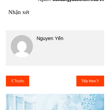
Nhận xét
Nguyen Yến
Điều
Trước
Tiếp theo
hướng
bài
viết