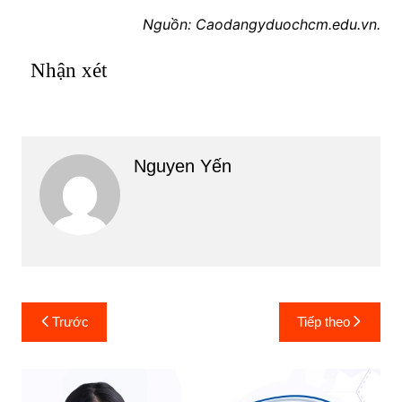
Nguồn: Caodangyduochcm.edu.vn.
Nhận xét
Nguyen Yến
Điều
Trước
Tiếp theo
hướng
bài
viết