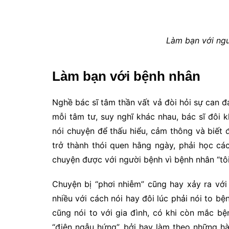
Làm bạn với ngư
Làm bạn với bệnh nhân
Nghề bác sĩ tâm thần vất vả đòi hỏi sự can đ
mỗi tâm tư, suy nghĩ khác nhau, bác sĩ đôi 
nói chuyện để thấu hiểu, cảm thông và biết
trở thành thói quen hằng ngày, phải học cá
chuyện được với người bệnh vì bệnh nhân “tôi
Chuyện bị “phơi nhiễm” cũng hay xảy ra với
nhiều với cách nói hay đôi lúc phải nói to b
cũng nói to với gia đình, có khi còn mắc bệ
“điên ngẫu hứng”, bởi hay làm theo những h