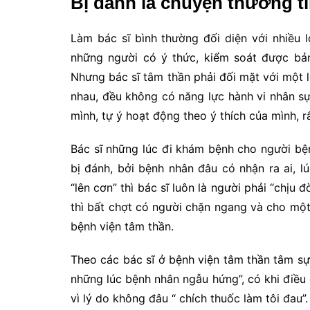
Bị đánh là chuyện thường tì
Làm bác sĩ bình thường đối diện với nhiều 
những người có ý thức, kiểm soát được bản
Nhưng bác sĩ tâm thần phải đối mặt với một 
nhau, đều không có năng lực hành vi nhân s
mình, tự ý hoạt động theo ý thích của mình, r
Bác sĩ những lúc đi khám bệnh cho người bệ
bị đánh, bởi bệnh nhân đâu có nhận ra ai, l
“lên cơn” thì bác sĩ luôn là người phải “chịu 
thì bất chợt có người chặn ngang và cho một 
bệnh viện tâm thần.
Theo các bác sĩ ở bệnh viện tâm thần tâm sự
những lúc bệnh nhân ngẫu hứng”, có khi điề
vì lý do không đâu “ chích thuốc làm tôi đau”.