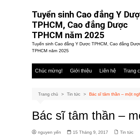
Chuyển
đến
Tuyển sinh Cao đẳng Y Dư
phần
TPHCM, Cao đẳng Dược
nội
TPHCM năm 2025
dung
Tuyển sinh Cao đẳng Y Dược TPHCM, Cao đẳng Dượ
TPHCM năm 2025
Chúc mừng!
Giới thiệu
Liên hệ
Trang 
Trang chủ
Tin tức
Bác sĩ tâm thần – một ngh
Bác sĩ tâm thần – mộ
nguyen yến
15 Tháng 9, 2017
Tin tức