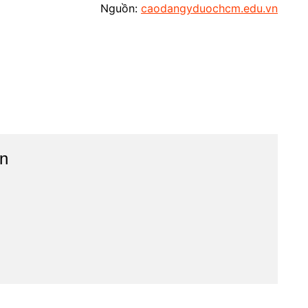
Nguồn:
caodangyduochcm.edu.vn
n