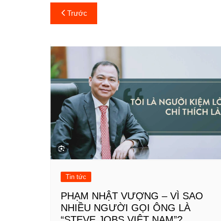
Điều
Trước
hướng
bài
viết
Tin tức
PHẠM NHẬT VƯỢNG – VÌ SAO
NHIỀU NGƯỜI GỌI ÔNG LÀ
“STEVE JOBS VIỆT NAM”?