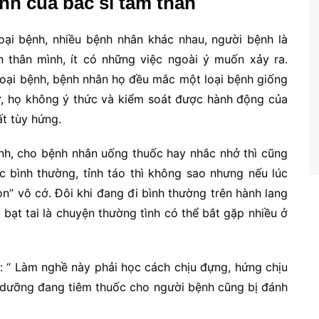
nh của bác sĩ tâm thần
loại bệnh, nhiều bệnh nhân khác nhau, người bệnh là
 thân mình, ít có những việc ngoài ý muốn xảy ra.
loại bệnh, bệnh nhân họ đều mắc một loại bệnh giống
ự, họ không ý thức và kiểm soát được hành động của
ất tùy hứng.
nh, cho bệnh nhân uống thuốc hay nhắc nhở thì cũng
úc bình thường, tỉnh táo thì không sao nhưng nếu lúc
đòn” vô cớ. Đôi khi đang đi bình thường trên hành lang
bạt tai là chuyện thường tình có thể bắt gặp nhiều ở
: “ Làm nghề này phải học cách chịu đựng, hứng chịu
u dưỡng đang tiêm thuốc cho người bệnh cũng bị đánh