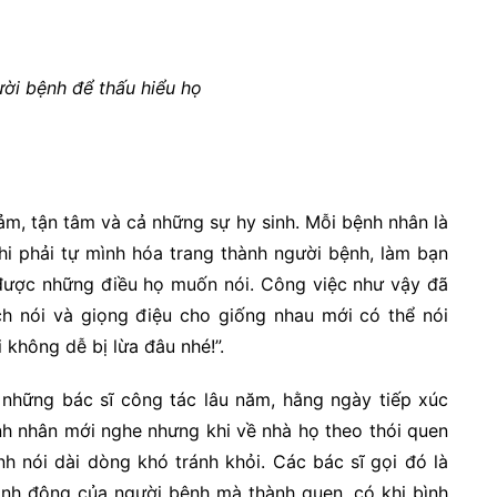
ời bệnh để thấu hiểu họ
ảm, tận tâm và cả những sự hy sinh. Mỗi bệnh nhân là
khi phải tự mình hóa trang thành người bệnh, làm bạn
 được những điều họ muốn nói. Công việc như vậy đã
ch nói và giọng điệu cho giống nhau mới có thể nói
 không dễ bị lừa đâu nhé!”.
 những bác sĩ công tác lâu năm, hằng ngày tiếp xúc
ệnh nhân mới nghe nhưng khi về nhà họ theo thói quen
nh nói dài dòng khó tránh khỏi. Các bác sĩ gọi đó là
ành động của người bệnh mà thành quen, có khi bình