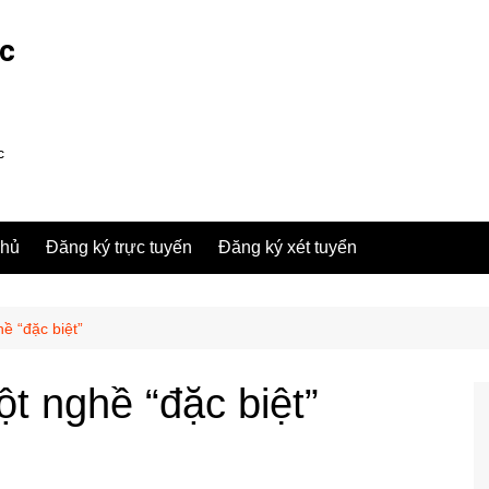
ợc
c
chủ
Đăng ký trực tuyến
Đăng ký xét tuyển
ề “đặc biệt”
t nghề “đặc biệt”