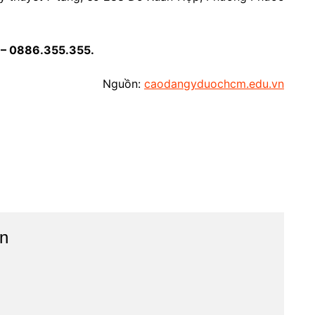
5 – 0886.355.355.
Nguồn:
caodangyduochcm.edu.vn
n