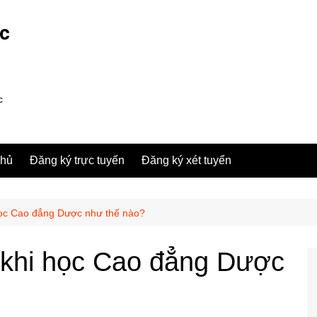
ợc
c
chủ
Đăng ký trực tuyến
Đăng ký xét tuyển
 học Cao đẳng Dược như thế nào?
u khi học Cao đẳng Dược