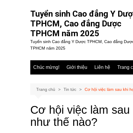
Chuyển
đến
Tuyển sinh Cao đẳng Y Dư
phần
TPHCM, Cao đẳng Dược
nội
TPHCM năm 2025
dung
Tuyển sinh Cao đẳng Y Dược TPHCM, Cao đẳng Dượ
TPHCM năm 2025
Chúc mừng!
Giới thiệu
Liên hệ
Trang 
Trang chủ
Tin tức
Cơ hội việc làm sau khi
Cơ hội việc làm sa
như thế nào?