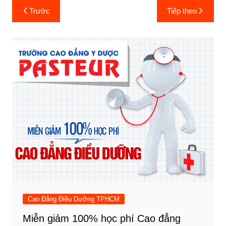
Điều
Trước
Tiếp theo
hướng
bài
viết
Cao Đẳng Điều Dưỡng TPHCM
Miễn giảm 100% học phí Cao đẳng