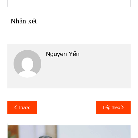
Nhận xét
Nguyen Yến
Điều
Trước
Tiếp theo
hướng
bài
viết