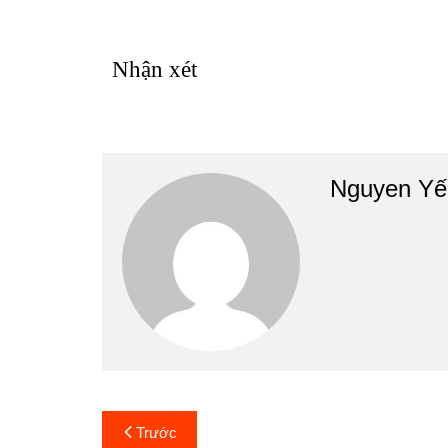
Nhận xét
Nguyen Yế
Điều
Trước