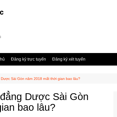
ợc
c
chủ
Đăng ký trực tuyến
Đăng ký xét tuyển
 Dược Sài Gòn năm 2018 mất thời gian bao lâu?
 đẳng Dược Sài Gòn
ian bao lâu?