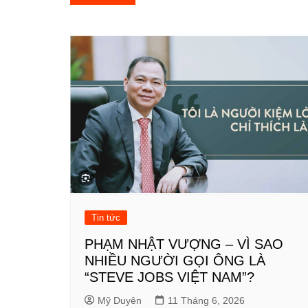
hướng
bài
viết
Tin tức
PHẠM NHẬT VƯỢNG – VÌ SAO
NHIỀU NGƯỜI GỌI ÔNG LÀ
“STEVE JOBS VIỆT NAM”?
Mỹ Duyên
11 Tháng 6, 2026