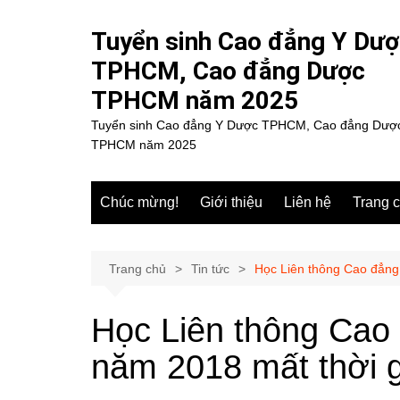
Chuyển
đến
Tuyển sinh Cao đẳng Y Dư
phần
TPHCM, Cao đẳng Dược
nội
TPHCM năm 2025
dung
Tuyển sinh Cao đẳng Y Dược TPHCM, Cao đẳng Dượ
TPHCM năm 2025
Chúc mừng!
Giới thiệu
Liên hệ
Trang 
Trang chủ
Tin tức
Học Liên thông Cao đẳng
Học Liên thông Cao
năm 2018 mất thời g