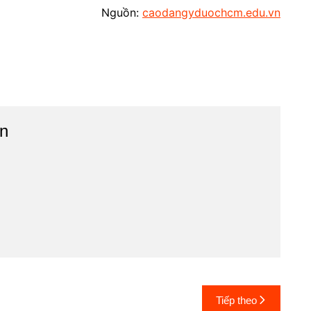
Nguồn:
caodangyduochcm.edu.vn
n
Tiếp theo