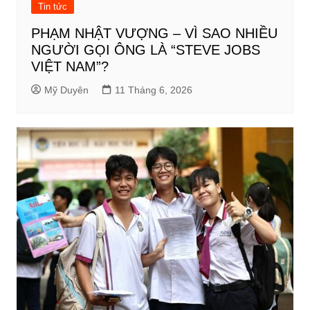
Tin tức
PHẠM NHẬT VƯỢNG – VÌ SAO NHIỀU
NGƯỜI GỌI ÔNG LÀ “STEVE JOBS
VIỆT NAM”?
Mỹ Duyên
11 Tháng 6, 2026