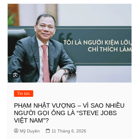
bài
viết
Tin tức
PHẠM NHẬT VƯỢNG – VÌ SAO NHIỀU
NGƯỜI GỌI ÔNG LÀ “STEVE JOBS
VIỆT NAM”?
Mỹ Duyên
11 Tháng 6, 2026