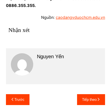
0886.355.355.
Nguồn:
caodangyduochcm.edu.vn
Nhận xét
Nguyen Yến
Điều
Trước
Tiếp theo
hướng