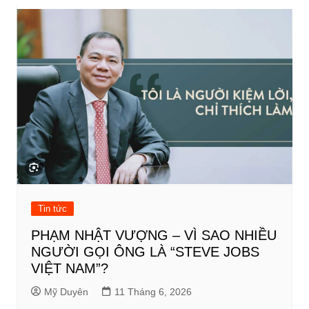
bài
viết
Tin tức
PHẠM NHẬT VƯỢNG – VÌ SAO NHIỀU
NGƯỜI GỌI ÔNG LÀ “STEVE JOBS
VIỆT NAM”?
Mỹ Duyên
11 Tháng 6, 2026