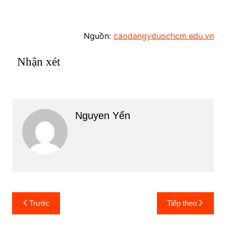
Nguồn:
caodangyduochcm.edu.vn
Nhận xét
Nguyen Yến
Điều
Trước
Tiếp theo
hướng