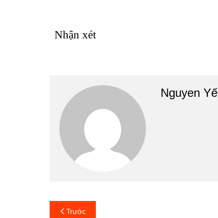
Nhận xét
Nguyen Yế
Điều
Trước