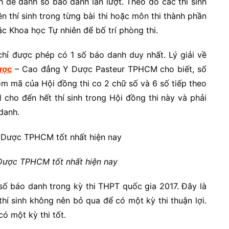
nh để đánh số báo danh lần lượt. Theo đó các thí sinh
n thí sinh trong từng bài thi hoặc môn thi thành phần
ặc Khoa học Tự nhiên để bố trí phòng thi.
h chỉ được phép có 1 số báo danh duy nhất. Lý giải về
ược
– Cao đẳng Y Dược Pasteur TPHCM cho biết, số
m mã của Hội đồng thi co 2 chữ số và 6 số tiếp theo
 cho đến hết thí sinh trong Hội đồng thi này và phải
danh.
Dược TPHCM tốt nhất hiện nay
 số báo danh trong kỳ thi THPT quốc gia 2017. Đây là
hí sinh không nên bỏ qua để có một kỳ thi thuận lợi.
ó một kỳ thi tốt.