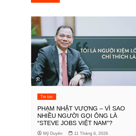
hướng
bài
viết
Tin tức
PHẠM NHẬT VƯỢNG – VÌ SAO
NHIỀU NGƯỜI GỌI ÔNG LÀ
“STEVE JOBS VIỆT NAM”?
Mỹ Duyên
11 Tháng 6, 2026