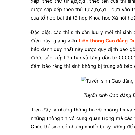
xếp theo thứ tự a,b,c,d.. theo tên của thí si
được sắp xếp theo thứ tự a,b,c,d… dựa vào tê
của tổ hợp bài thi tổ hợp Khoa học Xã hội ho
Đặc biệt, các thí sinh cần lưu ý mỗi thí sin
điều này, giảng viên
Liên thông Cao đẳng D
báo danh duy nhất này được quy định bao gồ
được sắp xếp liên tục và tăng dần từ 000001
đảm bảo rằng thí sinh không bị trùng số báo 
Tuyển sinh Cao đẳng 
Trên đây là những thông tin về phòng thi và
những thông tin vô cùng quan trọng mà các t
Chúc thí sinh có những chuẩn bị kỹ lưỡng để c