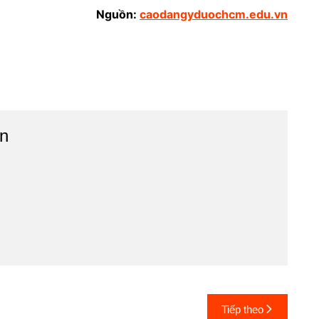
Nguồn:
caodangyduochcm.edu.vn
n
Tiếp theo