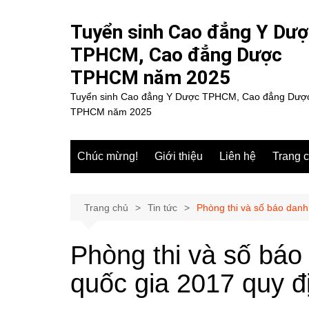
Chuyển
đến
Tuyển sinh Cao đẳng Y Dư
phần
TPHCM, Cao đẳng Dược
nội
TPHCM năm 2025
dung
Tuyển sinh Cao đẳng Y Dược TPHCM, Cao đẳng Dượ
TPHCM năm 2025
Chúc mừng!
Giới thiệu
Liên hệ
Trang 
Trang chủ
Tin tức
Phòng thi và số báo danh
Phòng thi và số báo
quốc gia 2017 quy đ