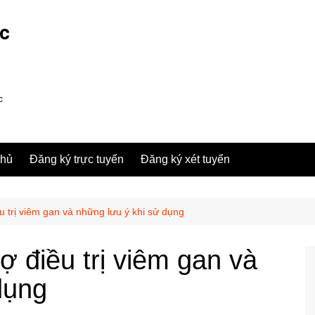
ợc
c
chủ
Đăng ký trực tuyến
Đăng ký xét tuyển
rị viêm gan và những lưu ý khi sử dụng
ợ điều trị viêm gan và
dụng