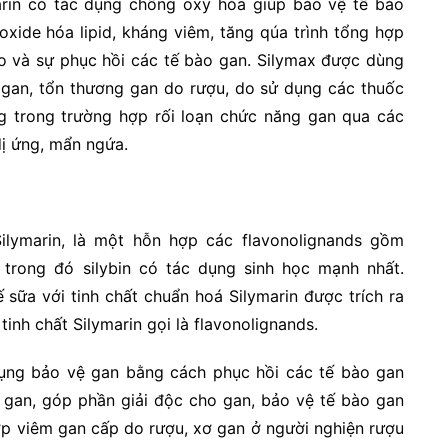
marin có tác dụng chống oxy hóa giúp bảo vệ tế bào
oxide hóa lipid, kháng viêm, tăng qúa trình tổng hợp
tạo và sự phục hồi các tế bào gan. Silymax được dùng
m gan, tổn thương gan do rượu, do sử dụng các thuốc
 trong trường hợp rối loạn chức năng gan qua các
dị ứng, mẩn ngứa.
ilymarin, là một hỗn hợp các flavonolignands gồm
anin, trong đó silybin có tác dụng sinh học mạnh nhất.
sữa với tinh chất chuẩn hoá Silymarin được trích ra
inh chất Silymarin gọi là flavonolignands.
dụng bảo vệ gan bằng cách phục hồi các tế bào gan
 gan, góp phần giải độc cho gan, bảo vệ tế bào gan
hợp viêm gan cấp do rượu, xơ gan ở người nghiện rượu