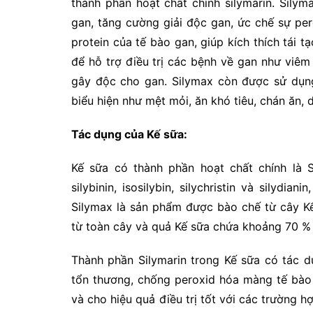
thành phần hoạt chất chính silymarin. Sily
gan, tăng cường giải độc gan, ức chế sự per
protein của tế bào gan, giúp kích thích tái 
để hỗ trợ điều trị các bệnh về gan như viê
gây độc cho gan. Silymax còn được sử dụng
biểu hiện như mệt mỏi, ăn khó tiêu, chán ăn, 
Tác dụng của Kế sữa:
Kế sữa có thành phần hoạt chất chính là S
silybinin, isosilybin, silychristin và silydi
Silymax là sản phẩm được bào chế từ cây Kế 
từ toàn cây và quả Kế sữa chứa khoảng 70 % t
Thành phần Silymarin trong Kế sữa có tác 
tổn thương, chống peroxid hóa màng tế bào
và cho hiệu quả điều trị tốt với các trường 