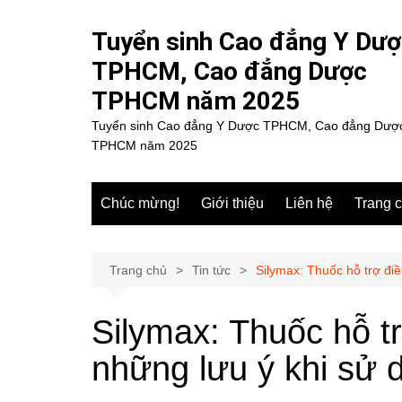
Chuyển
đến
Tuyển sinh Cao đẳng Y Dư
phần
TPHCM, Cao đẳng Dược
nội
TPHCM năm 2025
dung
Tuyển sinh Cao đẳng Y Dược TPHCM, Cao đẳng Dượ
TPHCM năm 2025
Chúc mừng!
Giới thiệu
Liên hệ
Trang 
Trang chủ
Tin tức
Silymax: Thuốc hỗ trợ điều t
Silymax: Thuốc hỗ tr
những lưu ý khi sử 