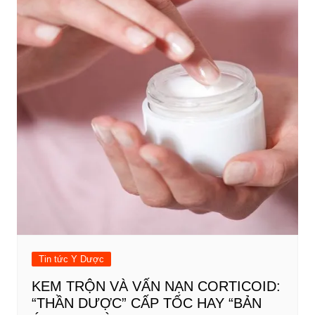
Tin tức Y Dược
KEM TRỘN VÀ VẤN NẠN CORTICOID:
“THẦN DƯỢC” CẤP TỐC HAY “BẢN