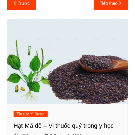
Điều
Trước
Tiếp theo
hướng
bài
viết
Tin tức Y Dược
Hạt Mã đề – Vị thuốc quý trong y học