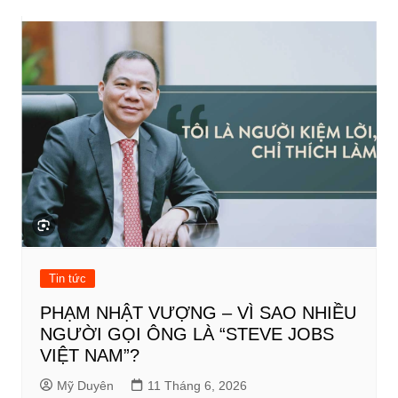
bài
viết
Tin tức
PHẠM NHẬT VƯỢNG – VÌ SAO NHIỀU
NGƯỜI GỌI ÔNG LÀ “STEVE JOBS
VIỆT NAM”?
Mỹ Duyên
11 Tháng 6, 2026