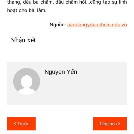
thang, dấu ba chấm, dấu chấm hỏi…cũng tạo sự linh
hoạt cho bài làm.
Nguồn:
caodangyduochcm.edu.vn
Nhận xét
Nguyen Yến
Điều
Trước
Tiếp theo
hướng