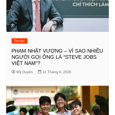
Tin tức
PHẠM NHẬT VƯỢNG – VÌ SAO NHIỀU
NGƯỜI GỌI ÔNG LÀ “STEVE JOBS
VIỆT NAM”?
Mỹ Duyên
11 Tháng 6, 2026