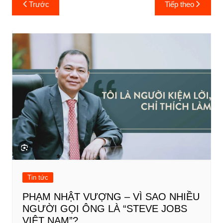
Điều
Trước
Tiếp theo
hướng
bài
viết
Tin tức
PHẠM NHẬT VƯỢNG – VÌ SAO NHIỀU
NGƯỜI GỌI ÔNG LÀ “STEVE JOBS
VIỆT NAM”?