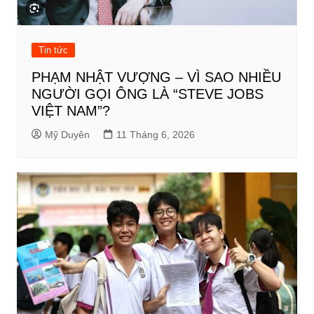
Tin tức
PHẠM NHẬT VƯỢNG – VÌ SAO NHIỀU
NGƯỜI GỌI ÔNG LÀ “STEVE JOBS
VIỆT NAM”?
Mỹ Duyên
11 Tháng 6, 2026