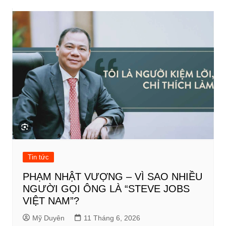
bài
viết
Tin tức
PHẠM NHẬT VƯỢNG – VÌ SAO NHIỀU
NGƯỜI GỌI ÔNG LÀ “STEVE JOBS
VIỆT NAM”?
Mỹ Duyên
11 Tháng 6, 2026