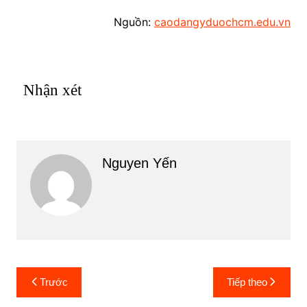
Nguồn:
caodangyduochcm.edu.vn
Nhận xét
Nguyen Yến
Điều
Trước
Tiếp theo
hướng