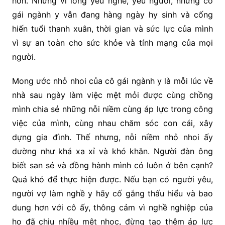
hơn. Nhưng vì lòng yêu nghề, yêu người, những cô
gái ngành y vẫn đang hàng ngày hy sinh và cống
hiến tuổi thanh xuân, thời gian và sức lực của mình
vì sự an toàn cho sức khỏe và tính mạng của mọi
người.
Mong ước nhỏ nhoi của cô gái ngành y là mỗi lúc về
nhà sau ngày làm việc mệt mỏi được cùng chồng
mình chia sẻ những nỗi niềm cùng áp lực trong công
việc của mình, cùng nhau chăm sóc con cái, xây
dựng gia đình. Thế nhưng, nỗi niềm nhỏ nhoi ấy
dường như khá xa xỉ và khó khăn. Người đàn ông
biết san sẻ và đồng hành mình có luôn ở bên cạnh?
Quá khó để thực hiện được. Nếu bạn có người yêu,
người vợ làm nghề y hãy cố gắng thấu hiểu và bao
dung hơn với cô ấy, thông cảm vì nghề nghiệp của
họ đã chịu nhiều mệt nhọc, đừng tạo thêm áp lực