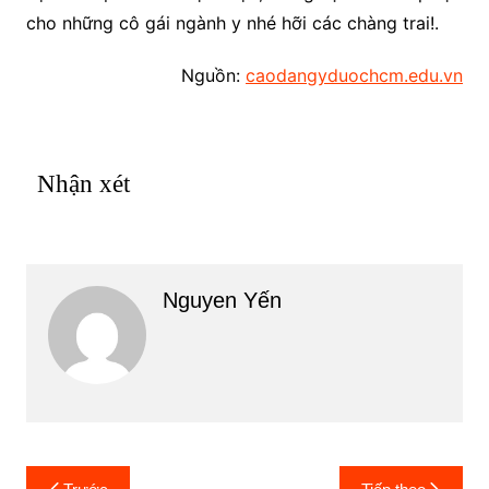
cho những cô gái ngành y nhé hỡi các chàng trai!.
Nguồn:
caodangyduochcm.edu.vn
Nhận xét
Nguyen Yến
Điều