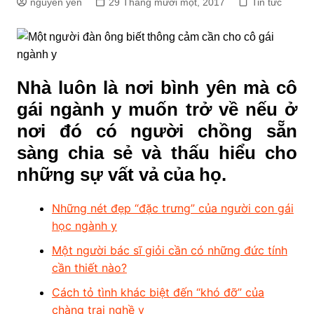
nguyen yến
29 Tháng mười một, 2017
Tin tức
Nhà luôn là nơi bình yên mà cô
gái ngành y muốn trở về nếu ở
nơi đó có người chồng sẵn
sàng chia sẻ và thấu hiểu cho
những sự vất vả của họ.
Những nét đẹp “đặc trưng” của người con gái
học ngành y
Một người bác sĩ giỏi cần có những đức tính
cần thiết nào?
Cách tỏ tình khác biệt đến “khó đỡ” của
chàng trai nghề y