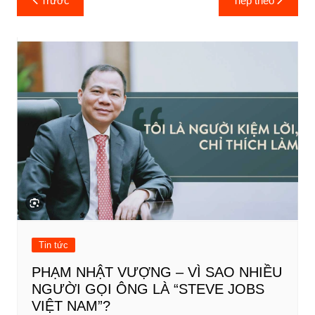
Trước
Tiếp theo
hướng
bài
viết
Tin tức
PHẠM NHẬT VƯỢNG – VÌ SAO NHIỀU
NGƯỜI GỌI ÔNG LÀ “STEVE JOBS
VIỆT NAM”?