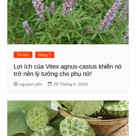
Tin tức
Đông Y
Lợi ích của Vitex agnus-castus khiến nó
trở nên lý tưởng cho phụ nữ!
nguyen yến
29 Tháng 4, 2024