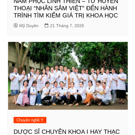
NẤM PHỤC LINH THIÊN – TỪ HUYỀN
THOẠI “NHÂN SÂM VIỆT” ĐẾN HÀNH
TRÌNH TÌM KIẾM GIÁ TRỊ KHOA HỌC
Mỹ Duyên
21 Tháng 7, 2026
Chuyện nghề Y
DƯỢC SĨ CHUYÊN KHOA I HAY THẠC