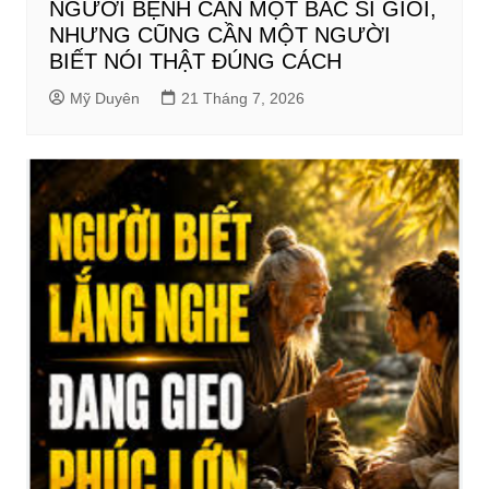
NGƯỜI BỆNH CẦN MỘT BÁC SĨ GIỎI,
NHƯNG CŨNG CẦN MỘT NGƯỜI
BIẾT NÓI THẬT ĐÚNG CÁCH
Mỹ Duyên
21 Tháng 7, 2026