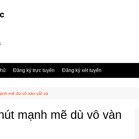
ợc
c
chủ
Đăng ký trực tuyến
Đăng ký xét tuyển
ạnh mẽ dù vô vàn vất vả
 hút mạnh mẽ dù vô vàn