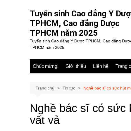
Chuyển
đến
Tuyển sinh Cao đẳng Y Dư
phần
TPHCM, Cao đẳng Dược
nội
TPHCM năm 2025
dung
Tuyển sinh Cao đẳng Y Dược TPHCM, Cao đẳng Dượ
TPHCM năm 2025
Chúc mừng!
Giới thiệu
Liên hệ
Trang 
Trang chủ
Tin tức
Nghề bác sĩ có sức hút m
Nghề bác sĩ có sức
vất vả