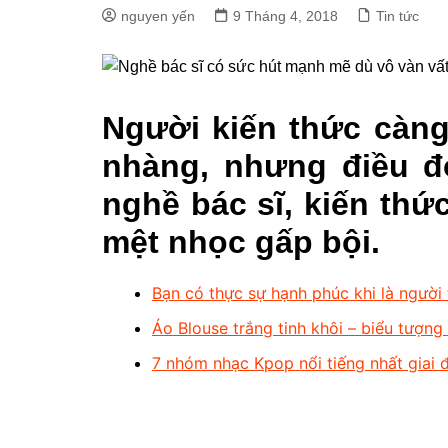
nguyen yến
9 Tháng 4, 2018
Tin tức
Người kiến thức càng
nhàng, nhưng điều đ
nghề bác sĩ, kiến thức
mệt nhọc gấp bội.
Bạn có thực sự hạnh phúc khi là người
Áo Blouse trắng tinh khôi – biểu tượn
7 nhóm nhạc Kpop nổi tiếng nhất giai