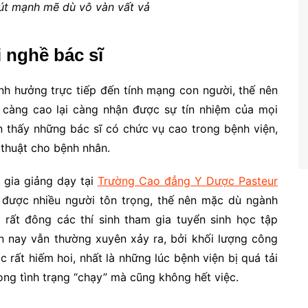
hút mạnh mẽ dù vô vàn vất vả
i nghề bác sĩ
ảnh hưởng trực tiếp đến tính mạng con người, thế nên
c càng cao lại càng nhận được sự tín nhiệm của mọi
n thấy những bác sĩ có chức vụ cao trong bệnh viện,
 thuật cho bệnh nhân.
 gia giảng dạy tại
Trường Cao đẳng Y Dược Pasteur
 được nhiều người tôn trọng, thế nên mặc dù ngành
 rất đông các thí sinh tham gia tuyển sinh học tập
ện nay vẫn thường xuyên xảy ra, bởi khối lượng công
c rất hiếm hoi, nhất là những lúc bệnh viện bị quá tải
rong tình trạng “chạy” mà cũng không hết việc.