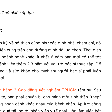
sĩ có nhiều áp lực
c
h kỹ về sở thích cũng như xác định phải chăm chỉ, nỗ
đến cùng trên con đường mình đã lựa chọn. Thời gian
 ngành nghề khác, ít nhất 6 năm bạn mới có thể tốt
ệnh viện thêm 2,3 năm với vai trò bác sĩ thực tập. Để
ạng và sức khỏe cho mình thì người bac sĩ phải luôn
ơi.
n bằng 2 Cao đẳng Xét nghiệm TPHCM
tâm sự: Sau
 tế, bạn phải chuẩn bị cho mình một tinh thần “thép”
ững hoàn cảnh khác nhau của bệnh nhân. Áp lực công
g quá tải, người nhân viên y tế phải luôn làm việc hết