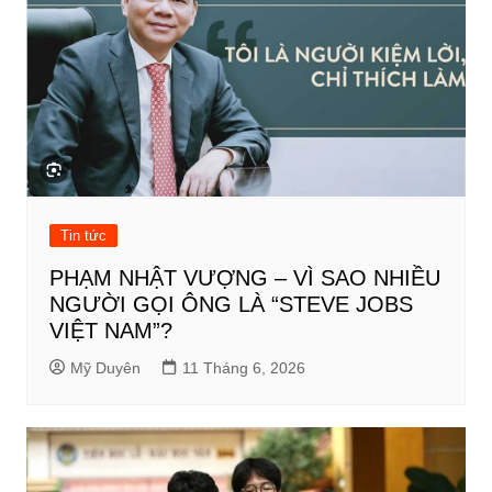
Tin tức
PHẠM NHẬT VƯỢNG – VÌ SAO NHIỀU
NGƯỜI GỌI ÔNG LÀ “STEVE JOBS
VIỆT NAM”?
Mỹ Duyên
11 Tháng 6, 2026