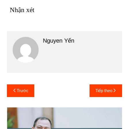
Nhận xét
Nguyen Yến
Điều
Trước
Tiếp theo
hướng
bài
viết