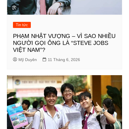
Tin tức
PHẠM NHẬT VƯỢNG – VÌ SAO NHIỀU
NGƯỜI GỌI ÔNG LÀ “STEVE JOBS
VIỆT NAM”?
Mỹ Duyên
11 Tháng 6, 2026