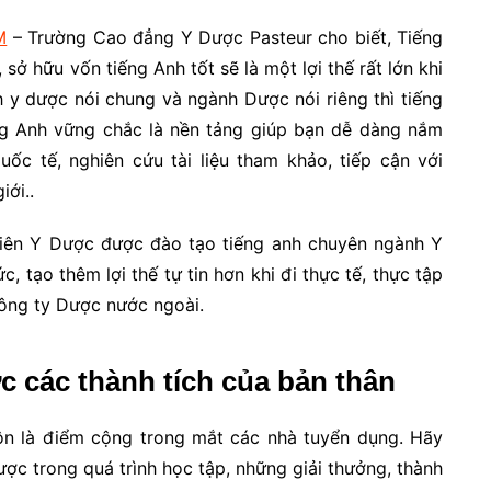
M
– Trường Cao đẳng Y Dược Pasteur cho biết, Tiếng
ở hữu vốn tiếng Anh tốt sẽ là một lợi thế rất lớn khi
h y dược nói chung và ngành Dược nói riêng thì tiếng
ếng Anh vững chắc là nền tảng giúp bạn dễ dàng nắm
ốc tế, nghiên cứu tài liệu tham khảo, tiếp cận với
iới..
viên Y Dược được đào tạo tiếng anh chuyên ngành Y
, tạo thêm lợi thế tự tin hơn khi đi thực tế, thực tập
công ty Dược nước ngoài.
c các thành tích của bản thân
uôn là điểm cộng trong mắt các nhà tuyển dụng. Hãy
ợc trong quá trình học tập, những giải thưởng, thành