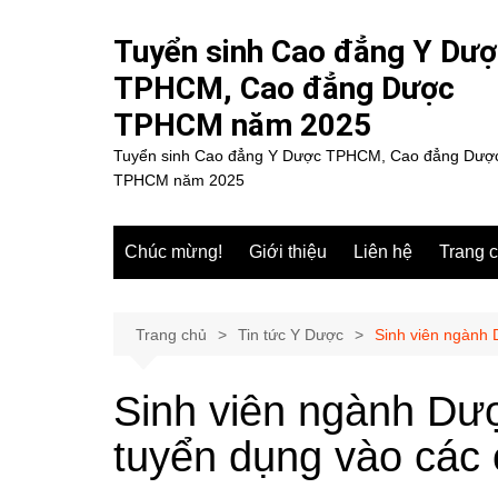
Chuyển
đến
Tuyển sinh Cao đẳng Y Dư
phần
TPHCM, Cao đẳng Dược
nội
TPHCM năm 2025
dung
Tuyển sinh Cao đẳng Y Dược TPHCM, Cao đẳng Dượ
TPHCM năm 2025
Chúc mừng!
Giới thiệu
Liên hệ
Trang 
Trang chủ
Tin tức Y Dược
Sinh viên ngành 
Sinh viên ngành Dư
tuyển dụng vào các