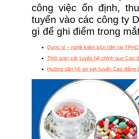
công việc ổn định, t
tuyển vào các công ty 
gì để ghi điểm trong mắ
Dược sĩ – nghề kiếm bộn tiền tại TPH
Thời gian xét tuyển hệ chính quy Ca
Hướng dẫn hồ sơ xét tuyển Cao đẳn