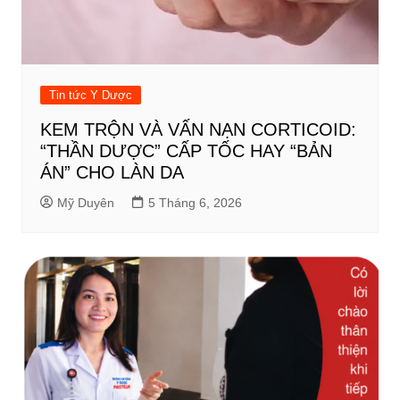
Tin tức Y Dược
KEM TRỘN VÀ VẤN NẠN CORTICOID:
“THẦN DƯỢC” CẤP TỐC HAY “BẢN
ÁN” CHO LÀN DA
Mỹ Duyên
5 Tháng 6, 2026