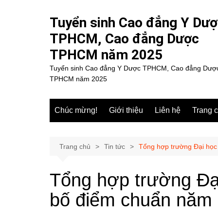
Chuyển
đến
Tuyển sinh Cao đẳng Y Dư
phần
TPHCM, Cao đẳng Dược
nội
TPHCM năm 2025
dung
Tuyển sinh Cao đẳng Y Dược TPHCM, Cao đẳng Dượ
TPHCM năm 2025
Chúc mừng!
Giới thiệu
Liên hệ
Trang 
Trang chủ
Tin tức
Tổng hợp trường Đại học
Tổng hợp trường Đại
bố điểm chuẩn năm