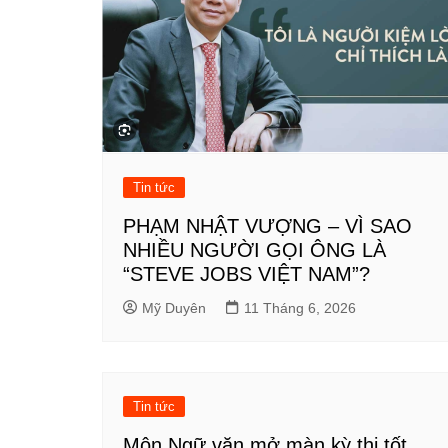
Tin tức
PHẠM NHẬT VƯỢNG – VÌ SAO
NHIỀU NGƯỜI GỌI ÔNG LÀ
“STEVE JOBS VIỆT NAM”?
Mỹ Duyên
11 Tháng 6, 2026
Tin tức
Môn Ngữ văn mở màn kỳ thi tốt