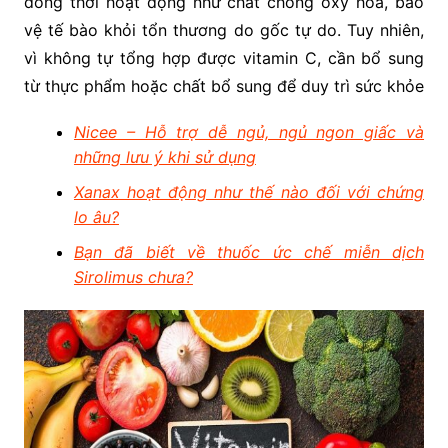
đồng thời hoạt động như chất chống oxy hóa, bảo
vệ tế bào khỏi tổn thương do gốc tự do. Tuy nhiên,
vì không tự tổng hợp được vitamin C, cần bổ sung
từ thực phẩm hoặc chất bổ sung để duy trì sức khỏe
Nicee – Hỗ trợ dễ ngủ, ngủ ngon giấc và
những lưu ý khi sử dụng
Xanax hoạt động như thế nào đối với chứng
lo âu?
Bạn đã biết về thuốc ức chế miễn dịch
Sirolimus chưa?