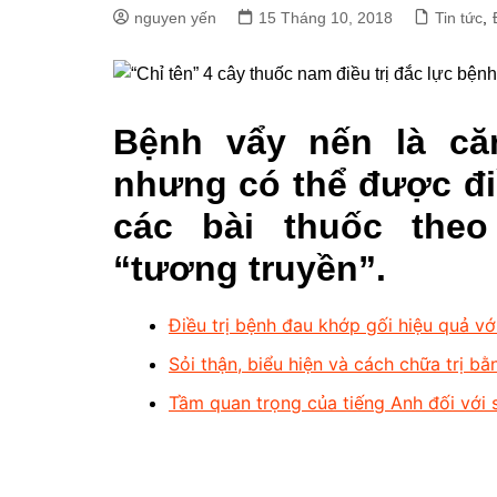
nguyen yến
15 Tháng 10, 2018
Tin tức
,
Bệnh vẩy nến là că
nhưng có thể được điề
các bài thuốc the
“tương truyền”.
Điều trị bệnh đau khớp gối hiệu quả vớ
Sỏi thận, biểu hiện và cách chữa trị b
Tầm quan trọng của tiếng Anh đối với 