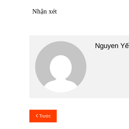
Nhận xét
Nguyen Yế
Điều
Trước
hướng