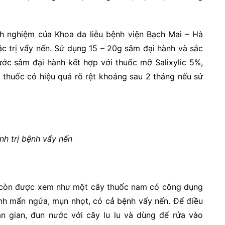
 nghiệm của Khoa da liễu bệnh viện Bạch Mai – Hà
c trị vẩy nến. Sử dụng 15 – 20g sâm đại hành và sắc
ớc sâm đại hành kết hợp với thuốc mỡ Salixylic 5%,
, thuốc có hiệu quả rõ rệt khoảng sau 2 tháng nếu sử
nh trị bệnh vẩy nến
lu còn được xem như một cây thuốc nam có công dụng
ệnh mẩn ngứa, mụn nhọt, có cả bệnh vẩy nến. Để điều
ân gian, đun nước với cây lu lu và dùng để rửa vào