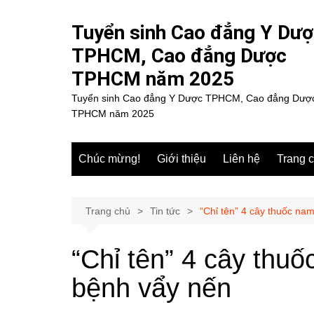
Chuyển
đến
Tuyển sinh Cao đẳng Y Dư
phần
TPHCM, Cao đẳng Dược
nội
TPHCM năm 2025
dung
Tuyển sinh Cao đẳng Y Dược TPHCM, Cao đẳng Dượ
TPHCM năm 2025
Chúc mừng!
Giới thiệu
Liên hệ
Trang 
Trang chủ
Tin tức
“Chỉ tên” 4 cây thuốc nam
“Chỉ tên” 4 cây thuố
bệnh vẩy nến