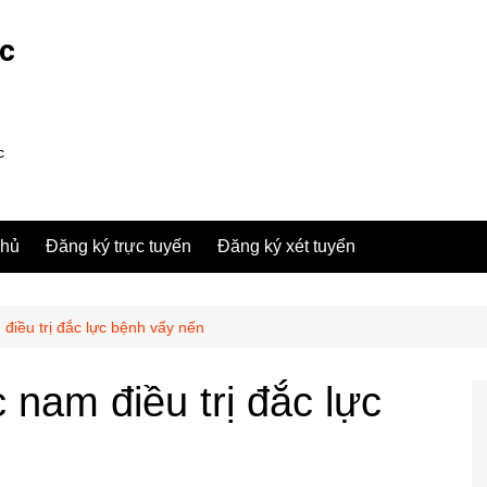
ợc
c
chủ
Đăng ký trực tuyến
Đăng ký xét tuyển
 điều trị đắc lực bệnh vẩy nến
c nam điều trị đắc lực