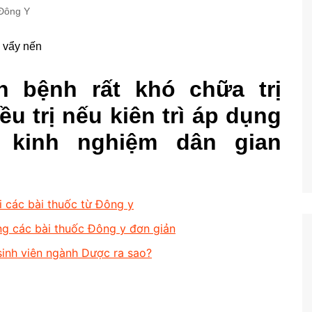
Đông Y
n bệnh rất khó chữa trị
u trị nếu kiên trì áp dụng
o kinh nghiệm dân gian
i các bài thuốc từ Đông y
ằng các bài thuốc Đông y đơn giản
sinh viên ngành Dược ra sao?