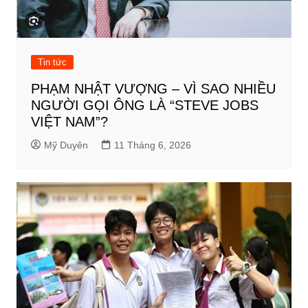
Tin tức
PHẠM NHẬT VƯỢNG – VÌ SAO NHIỀU
NGƯỜI GỌI ÔNG LÀ “STEVE JOBS
VIỆT NAM”?
Mỹ Duyên
11 Tháng 6, 2026