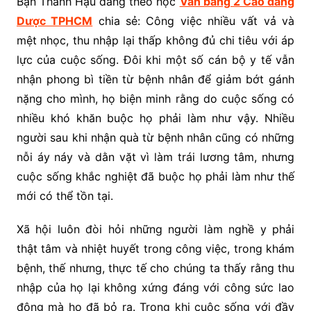
Bạn Thanh Hậu đang theo học
Văn bằng 2 Cao đẳng
Dược TPHCM
chia sẻ: Công việc nhiều vất vả và
mệt nhọc, thu nhập lại thấp không đủ chi tiêu với áp
lực của cuộc sống. Đôi khi một số cán bộ y tế vẫn
nhận phong bì tiền từ bệnh nhân để giảm bớt gánh
nặng cho mình, họ biện minh rằng do cuộc sống có
nhiều khó khăn buộc họ phải làm như vậy. Nhiều
người sau khi nhận quà từ bệnh nhân cũng có những
nỗi áy náy và dằn vặt vì làm trái lương tâm, nhưng
cuộc sống khắc nghiệt đã buộc họ phải làm như thế
mới có thể tồn tại.
Xã hội luôn đòi hỏi những người làm nghề y phải
thật tâm và nhiệt huyết trong công việc, trong khám
bệnh, thế nhưng, thực tế cho chúng ta thấy rằng thu
nhập của họ lại không xứng đáng với công sức lao
động mà họ đã bỏ ra. Trong khi cuộc sống với đầy