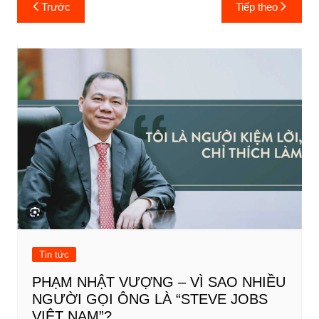
Điều
Trước
Tiếp theo
hướng
bài
viết
Tin tức
PHẠM NHẬT VƯỢNG – VÌ SAO NHIỀU
NGƯỜI GỌI ÔNG LÀ “STEVE JOBS
VIỆT NAM”?