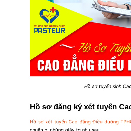
Hồ sơ tuyển sinh Ca
Hồ sơ đăng ký xét tuyển C
Hồ sơ xét tuyển Cao đẳng Điều dưỡng TP
chuẩn bị những giấy tờ như sau: