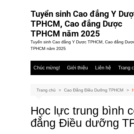
Chuyển
đến
Tuyển sinh Cao đẳng Y Dư
phần
TPHCM, Cao đẳng Dược
nội
TPHCM năm 2025
dung
Tuyển sinh Cao đẳng Y Dược TPHCM, Cao đẳng Dượ
TPHCM năm 2025
Chúc mừng!
Giới thiệu
Liên hệ
Trang 
Trang chủ
Cao Đẳng Điều Dưỡng TPHCM
Học lực trung bình 
đẳng Điều dưỡng 