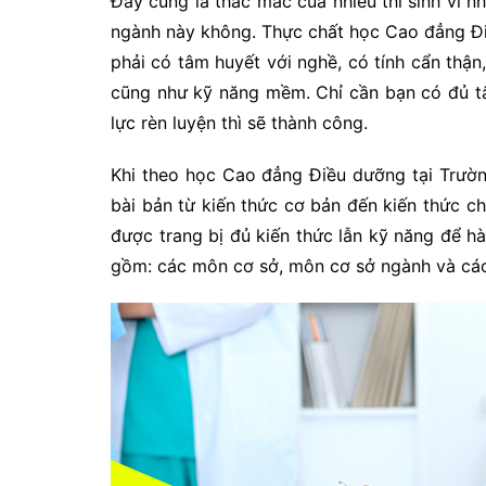
Đây cũng là thắc mắc của nhiều thí sinh vì n
ngành này không. Thực chất học Cao đẳng Đi
phải có tâm huyết với nghề, có tính cẩn thận
cũng như kỹ năng mềm. Chỉ cần bạn có đủ tâ
lực rèn luyện thì sẽ thành công.
Khi theo học Cao đẳng Điều dưỡng tại Trườ
bài bản từ kiến thức cơ bản đến kiến thức ch
được trang bị đủ kiến thức lẫn kỹ năng để 
gồm: các môn cơ sở, môn cơ sở ngành và cá