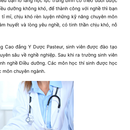
hiều bạn lo lắng học lực trung bình có theo đuổi được
ều dưỡng không khó, để thành công với nghề thì bạn
, tỉ mỉ, chịu khó rèn luyện những kỹ năng chuyên môn
m huyết và lòng yêu nghề, có tinh thần chịu khó, nỗ
ng Cao đẳng Y Dược Pasteur, sinh viên được đào tạo
uyên sâu về nghề nghiệp. Sau khi ra trường sinh viên
hành nghề Điều dưỡng. Các môn học thí sinh được học
c môn chuyên ngành.