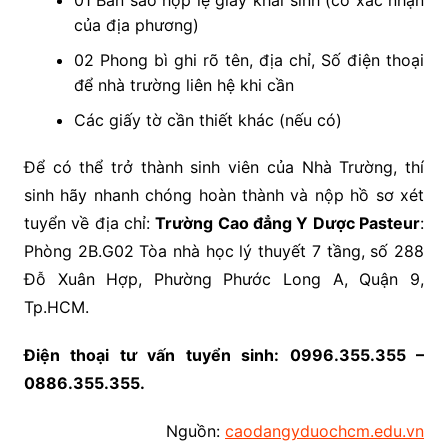
01 Bản sao hợp lệ giấy khai sinh (có xác nhận
của địa phương)
02 Phong bì ghi rõ tên, địa chỉ, Số điện thoại
để nhà trường liên hệ khi cần
Các giấy tờ cần thiết khác (nếu có)
Để có thể trở thành sinh viên của Nhà Trường, thí
sinh hãy nhanh chóng hoàn thành và nộp hồ sơ xét
tuyển về địa chỉ:
Trường Cao đẳng Y Dược Pasteur
:
Phòng 2B.G02 Tòa nhà học lý thuyết 7 tầng, số 288
Đỗ Xuân Hợp, Phường Phước Long A, Quận 9,
Tp.HCM.
Điện thoại tư vấn tuyển sinh: 0996.355.355 –
0886.355.355.
Nguồn:
caodangyduochcm.edu.vn