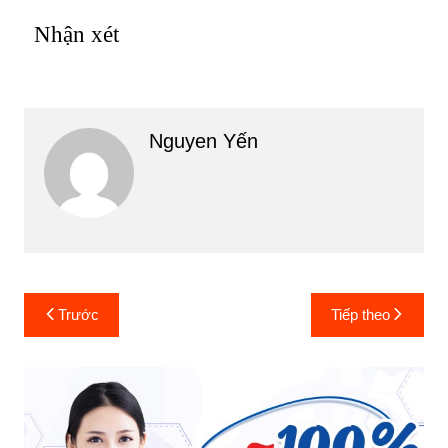
Nhận xét
Nguyen Yến
Điều
Trước
Tiếp theo
hướng
bài
viết