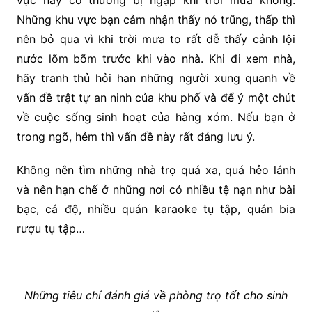
vực này có thường bị ngập khi trời mưa không.
Những khu vực bạn cảm nhận thấy nó trũng, thấp thì
nên bỏ qua vì khi trời mưa to rất dễ thấy cảnh lội
nước lõm bõm trước khi vào nhà. Khi đi xem nhà,
hãy tranh thủ hỏi han những người xung quanh về
vấn đề trật tự an ninh của khu phố và để ý một chút
về cuộc sống sinh hoạt của hàng xóm. Nếu bạn ở
trong ngõ, hẻm thì vấn đề này rất đáng lưu ý.
Không nên tìm những nhà trọ quá xa, quá hẻo lánh
và nên hạn chế ở những nơi có nhiều tệ nạn như bài
bạc, cá độ, nhiều quán karaoke tụ tập, quán bia
rượu tụ tập…
Những tiêu chí đánh giá về phòng trọ tốt cho sinh