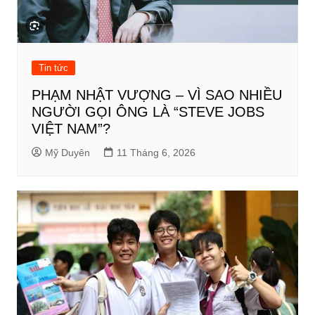
Tin tức
PHẠM NHẬT VƯỢNG – VÌ SAO NHIỀU
NGƯỜI GỌI ÔNG LÀ “STEVE JOBS
VIỆT NAM”?
Mỹ Duyên
11 Tháng 6, 2026