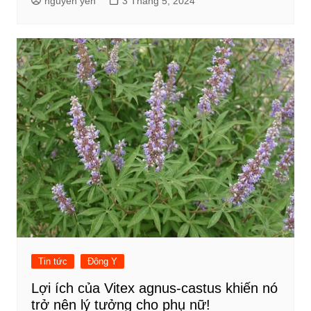
nguyen yến
3 Tháng 5, 2024
Tin tức
Đông Y
Lợi ích của Vitex agnus-castus khiến nó
trở nên lý tưởng cho phụ nữ!