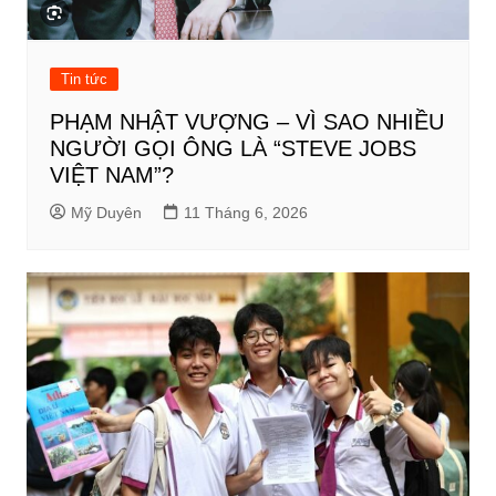
Tin tức
PHẠM NHẬT VƯỢNG – VÌ SAO NHIỀU
NGƯỜI GỌI ÔNG LÀ “STEVE JOBS
VIỆT NAM”?
Mỹ Duyên
11 Tháng 6, 2026