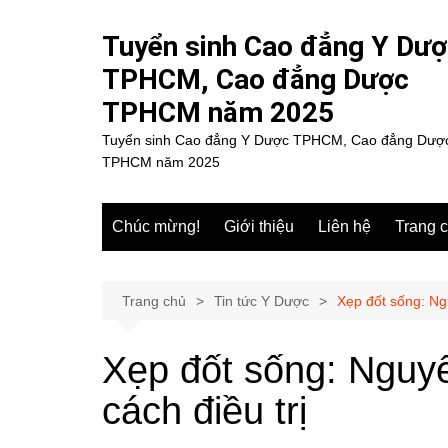
Chuyển
đến
Tuyển sinh Cao đẳng Y Dư
phần
TPHCM, Cao đẳng Dược
nội
TPHCM năm 2025
dung
Tuyển sinh Cao đẳng Y Dược TPHCM, Cao đẳng Dượ
TPHCM năm 2025
Chúc mừng!
Giới thiệu
Liên hệ
Trang 
Trang chủ
Tin tức Y Dược
Xẹp đốt sống: Ngu
Xẹp đốt sống: Nguyê
cách điều trị