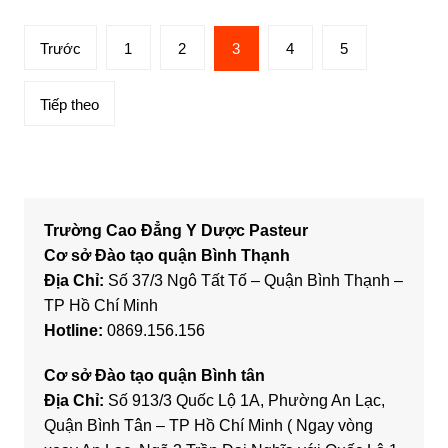
Phân
Trước
1
2
3
4
5
trang
bài
Tiếp theo
viết
Trường Cao Đẳng Y Dược Pasteur
Cơ sở Đào tạo quận Bình Thạnh
Địa Chỉ:
Số 37/3 Ngô Tất Tố – Quận Bình Thạnh –
TP Hồ Chí Minh
Hotline:
0869.156.156
Cơ sở Đào tạo quận Bình tân
Địa Chỉ:
Số 913/3 Quốc Lộ 1A, Phường An Lạc,
Quận Bình Tân – TP Hồ Chí Minh ( Ngay vòng