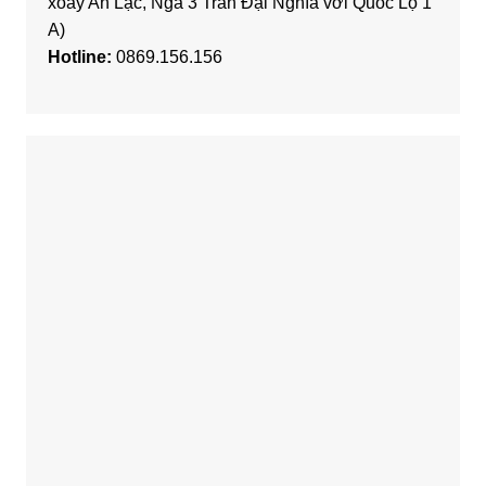
xoay An Lạc, Ngã 3 Trần Đại Nghĩa với Quốc Lộ 1
A)
Hotline:
0869.156.156