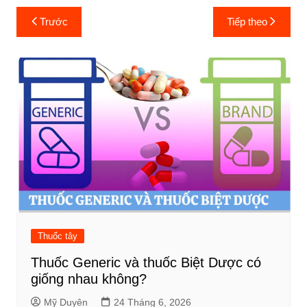
Điều
Trước
Tiếp theo
hướng
bài
viết
Thuốc tây
Thuốc Generic và thuốc Biệt Dược có
giống nhau không?
Mỹ Duyên
24 Tháng 6, 2026