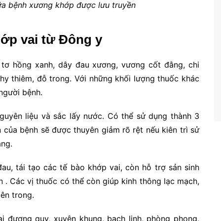
a bệnh xương khớp được lưu truyền
hớp vai từ Đông y
, tơ hồng xanh, dây đau xương, vương cốt đằng, chi
 hy thiêm, đỗ trong. Với những khối lượng thuốc khác
người bệnh.
uyên liệu và sắc lấy nước. Có thể sử dụng thành 3
 của bệnh sẽ được thuyên giảm rõ rệt nếu kiên trì sử
áng.
au, tái tạo các tế bào khớp vai, còn hỗ trợ sản sinh
 . Các vị thuốc có thể còn giúp kinh thông lạc mạch,
bên trong.
ại đương quy, xuyên khung, bạch linh, phòng phong,