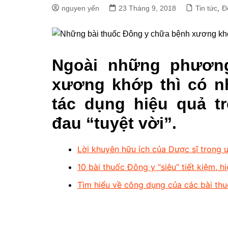
nguyen yến
23 Tháng 9, 2018
Tin tức
,
Đ
Ngoài những phươn
xương khớp thì có n
tác dụng hiệu quả t
đau “tuyệt vời”.
Lời khuyên hữu ích của Dược sĩ trong 
10 bài thuốc Đông y “siêu” tiết kiệm, h
Tìm hiểu về công dụng của các bài thu