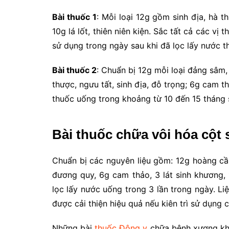
Bài thuốc 1
: Mỗi loại 12g gồm sinh địa, hà th
10g lá lốt, thiên niên kiện. Sắc tất cả các vị
sử dụng trong ngày sau khi đã lọc lấy nước t
Bài thuốc 2
: Chuẩn bị 12g mỗi loại đảng sâm,
thược, ngưu tất, sinh địa, đỗ trọng; 6g cam th
thuốc uống trong khoảng từ 10 đến 15 tháng 
Bài thuốc chữa vôi hóa cột
Chuẩn bị các nguyên liệu gồm: 12g hoàng cầm
đương quy, 6g cam thảo, 3 lát sinh khương, 
lọc lấy nước uống trong 3 lần trong ngày. Li
được cải thiện hiệu quả nếu kiên trì sử dụng c
Những bài
thuốc Đông y
chữa bệnh xương khớ