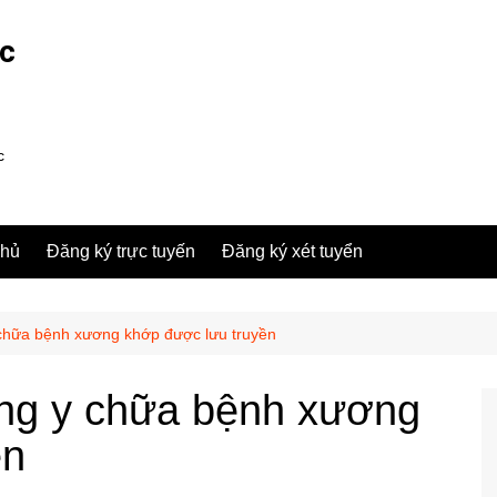
ợc
c
chủ
Đăng ký trực tuyến
Đăng ký xét tuyển
chữa bệnh xương khớp được lưu truyền
ng y chữa bệnh xương
ền