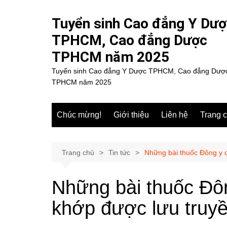
Chuyển
đến
Tuyển sinh Cao đẳng Y Dư
phần
TPHCM, Cao đẳng Dược
nội
TPHCM năm 2025
dung
Tuyển sinh Cao đẳng Y Dược TPHCM, Cao đẳng Dượ
TPHCM năm 2025
Chúc mừng!
Giới thiệu
Liên hệ
Trang 
Trang chủ
Tin tức
Những bài thuốc Đông y 
Những bài thuốc Đô
khớp được lưu truy