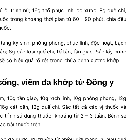
ủ ô, trinh nữ; 16g thổ phục linh, cơ xước, 8g quế chi,
 thuốc trong khoảng thời gian từ 60 – 90 phút, chia đều
huốc.
 tang ký sinh, phòng phong, phục linh, độc hoạt, bạch
ảo; 8g các loại quế chi, tế tân, tần giao. Sắc lấy nước
sẽ có hiệu quả rõ rệt trong chữa bệnh xương khớp.
 sống, viêm đa khớp từ Đông y
, 10g tần giao, 10g xích linh, 10g phòng phong, 12g
16g cát căn, 12g quế chi. Sắc tất cả các vị thuốc và
ệu trình sử dụng thuốc khoảng từ 2 – 3 tuần. Bệnh sẽ
ác bài thuốc trên.
p đã được lưu truyền từ nhiều đời mang lại hiệu quả