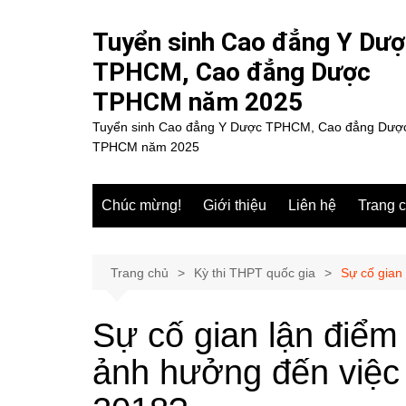
Chuyển
đến
Tuyển sinh Cao đẳng Y Dư
phần
TPHCM, Cao đẳng Dược
nội
TPHCM năm 2025
dung
Tuyển sinh Cao đẳng Y Dược TPHCM, Cao đẳng Dượ
TPHCM năm 2025
Chúc mừng!
Giới thiệu
Liên hệ
Trang 
Trang chủ
Kỳ thi THPT quốc gia
Sự cố gian
Sự cố gian lận điểm
ảnh hưởng đến việc 