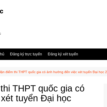
ợc
c
chủ
Đăng ký trực tuyến
Đăng ký xét tuyển
 lận điểm thi THPT quốc gia có ảnh hưởng đến việc xét tuyển Đại học 
 thi THPT quốc gia có
xét tuyển Đại học