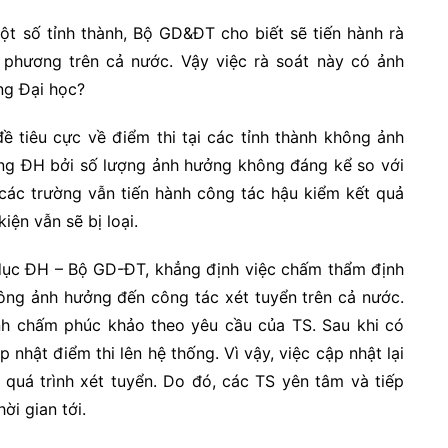
một số tỉnh thành, Bộ GD&ĐT cho biết sẽ tiến hành rà
a phương trên cả nước. Vậy việc rà soát này có ảnh
ng Đại học?
ề tiêu cực về điểm thi tại các tỉnh thành không ảnh
ờng ĐH bởi số lượng ảnh hưởng không đáng kể so với
 các trường vẫn tiến hành công tác hậu kiểm kết quả
iện vẫn sẽ bị loại.
dục ĐH – Bộ GD-ĐT, khẳng định việc chấm thẩm định
hông ảnh hưởng đến công tác xét tuyển trên cả nước.
nh chấm phúc khảo theo yêu cầu của TS. Sau khi có
nhật điểm thi lên hệ thống. Vì vậy, việc cập nhật lại
quá trình xét tuyển. Do đó, các TS yên tâm và tiếp
ời gian tới.